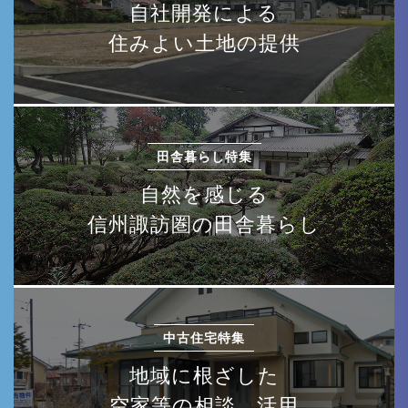
自社開発による
住みよい土地の提供
田舎暮らし特集
自然を感じる
信州諏訪圏の田舎暮らし
中古住宅特集
地域に根ざした
空家等の相談、活用