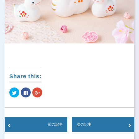
Share this:
Click
Click
Click
to
to
to
share
share
share
on
on
on
Twitter
Facebook
Google+
(Opens
(Opens
(Opens
in
in
in
new
new
new
window)
window)
window)
前の記事
次の記事