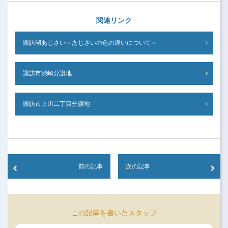
(Opens
(Opens
(Opens
in
in
in
new
new
new
関連リンク
window)
window)
window)
諏訪湖あじさい～あじさいの色の違いについて～
諏訪市渋崎分譲地
諏訪市上川二丁目分譲地
前の記事
次の記事
この記事を書いたスタッフ