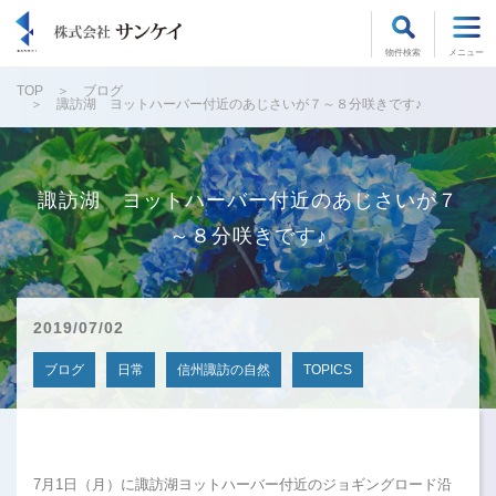
物件検索
メニュー
TOP
ブログ
諏訪湖 ヨットハーバー付近のあじさいが７～８分咲きです♪
諏訪湖 ヨットハーバー付近のあじさいが７
～８分咲きです♪
2019/07/02
ブログ
日常
信州諏訪の自然
TOPICS
7月1日（月）に諏訪湖ヨットハーバー付近のジョギングロード沿