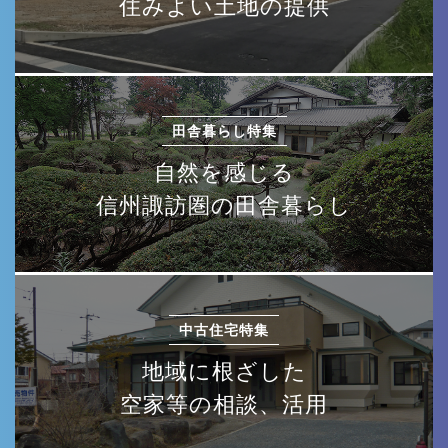
住みよい土地の提供
田舎暮らし特集
自然を感じる
信州諏訪圏の田舎暮らし
中古住宅特集
地域に根ざした
空家等の相談、活用