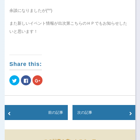
余談になりましたが(^^)
また新しいイベント情報が出次第こちらのＨＰでもお知らせした
いと思います！
Share this:
Click
Click
Click
to
to
to
share
share
share
on
on
on
Twitter
Facebook
Google+
(Opens
(Opens
(Opens
in
in
in
new
new
new
window)
window)
window)
前の記事
次の記事