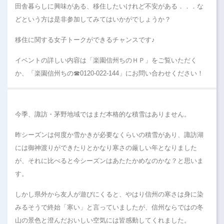
田舎暮らしに興味がある、移住したいけれど不安がある．．．な
どという方は是非参加してみてはいかがでしょうか？
移住に関する女子トークができるチャンスです♪
イベントの詳しい内容は「楽園信州ちのＨＰ」をご覧いただく
か、「楽園信州ちの☎0120-022-144」にお問い合わせください！
今季、諏訪・茅野地域ではまだ本格的な積雪はありません。
昨シーズンは何度か雪かきが必要なくらいの積雪があり、諏訪湖
には御神渡りができたりとかなり寒さの厳しい年となりました
が、それに比べると今シーズンはあたたかめなのかな？と思いま
す。
しかし県外から友人が遊びにくると、やはり信州の寒さは身に染
みるそうで終始「寒い」と言っていましたが、信州ならではの冬
山の景色と澄んだおいしい空気には皆感動してくれました。