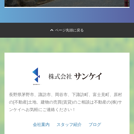
ページ先頭に戻る
長野県茅野市、諏訪市、岡谷市、下諏訪町、富士見町、原村
の[不動産]土地、建物の売買(賃貸)のご相談は不動産の(株)サ
ンケイへお気軽にご連絡ください！
会社案内
スタッフ紹介
ブログ