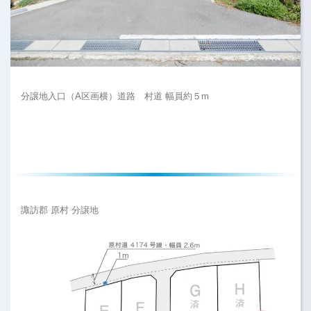
分譲地入口（A区画横）道路 村道 幅員約５m
諏訪郡 原村 分譲地