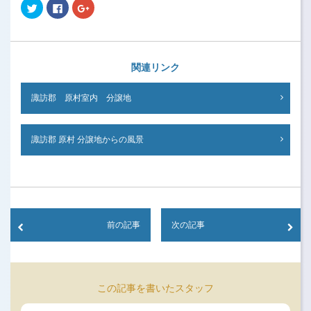
Click
Click
Click
to
to
to
share
share
share
on
on
on
Twitter
Facebook
Google+
(Opens
(Opens
(Opens
in
in
in
new
new
new
関連リンク
window)
window)
window)
諏訪郡 原村室内 分譲地
諏訪郡 原村 分譲地からの風景
前の記事
次の記事
この記事を書いたスタッフ